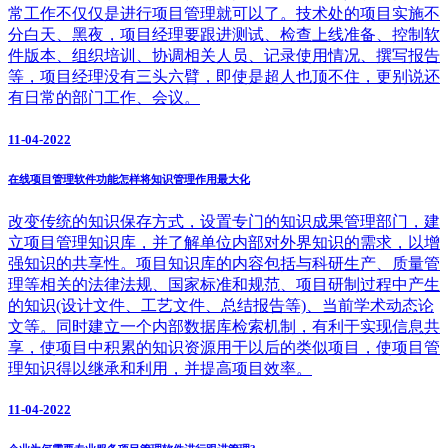
常工作不仅仅是进行项目管理就可以了。技术处的项目实施不
分白天、黑夜，项目经理要跟进测试、检查上线准备、控制软
件版本、组织培训、协调相关人员、记录使用情况、撰写报告
等，项目经理没有三头六臂，即使是超人也顶不住，更别说还
有日常的部门工作、会议。
11-04-2022
在线项目管理软件功能怎样将知识管理作用最大化
改变传统的知识保存方式，设置专门的知识成果管理部门，建
立项目管理知识库，并了解单位内部对外界知识的需求，以增
强知识的共享性。项目知识库的内容包括与科研生产、质量管
理等相关的法律法规、国家标准和规范、项目研制过程中产生
的知识(设计文件、工艺文件、总结报告等)、当前学术动态论
文等。同时建立一个内部数据库检索机制，有利于实现信息共
享，使项目中积累的知识资源用于以后的类似项目，使项目管
理知识得以继承和利用，并提高项目效率。
11-04-2022