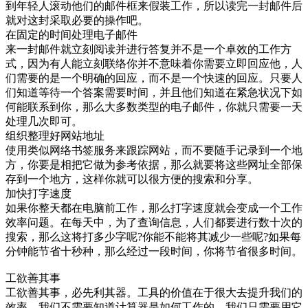
到年轻人滚动他们的邮件框来假装工作，所以读完一封邮件后
就对这封采取必要的操作吧。
在固定的时间处理电子邮件
来一封邮件就立刻阅读并进行答复并不是一个卓效的工作方
式，因为有人能立刻联络你并不意味着你需要立即回应他，人
们需要的是一个明确的回应，而不是一个快速的回应。只要人
们知道等待一个答案需要时间，并且他们知道在紧急状况下如
何能联系到你，那么大多数类型的电子邮件，你就只需要一天
处理几次即可。
组织整理好网站地址
使用类似网络书签服务来跟踪网站，而不要随手记录到一个地
方，你要是相把它做为参考依据，那么就要将这些网址全部保
存到一个地方，这样你就可以很方便的搜索和分享。
加快打字速度
如果你整天都在电脑前工作，那么打字速度就会变成一个工作
效率问题。在每天中，为了查询信息，人们都要进行数十次的
搜索，那么这将打多少字呢?你能不能将其减少一些呢?如果每
分钟能节省十秒种，那么经过一段时间，你将节省很多时间。
工欲善其事
工欲善其事，必先利其器。工具的价值在于很大去提升我们的
效率，我们不需要知道计算器是如何工作的，我们只需要用它