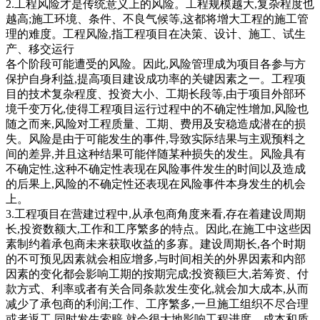
2.工程风险才是传统意义上的风险。工程规模越大,复杂程度也
越高;施工环境、条件、不良气候等,这都将增大工程的施工管
理的难度。工程风险,指工程项目在决策、设计、施工、试生
产、移交运行
各个阶段可能遭受的风险。因此,风险管理成为项目各参与方
保护自身利益,提高项目建设成功率的关键因素之一。工程项
目的技术复杂程度、投资大小、工期长段等,由于项目外部环
境千变万化,使得工程项目运行过程中的不确定性增加,风险也
随之而来,风险对工程质量、工期、费用及安稳造成潜在的损
失。风险是由于可能发生的事件,导致实际结果与主观预料之
间的差异,并且这种结果可能伴随某种损失的发生。风险具有
不确定性,这种不确定性表现在风险事件发生的时间以及造成
的后果上,风险的不确定性还表现在风险事件本身发生的机会
上。
3.工程项目在营建过程中,从承包商角度来看,存在着建设周期
长,投资数额大,工作和工序繁多的特点。因此,在施工中这些因
素制约着承包商未来获取收益的多寡。建设周期长,各个时期
的不可预见因素就会相应增多,与时间相关的外界因素和内部
因素的变化都会影响工期的按期完成;投资额巨大,若筹资、付
款方式、利率或者有关合同条款发生变化,就会加大成本,从而
减少了承包商的利润;工作、工序繁多,一旦施工组织不尽合理
或者返工,同时发生索赔,就会很大地影响工程进度、成本和质