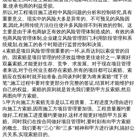
量,使承包商的利益受损。
所以,对工程项目施工进程中风险问题的分析和控制研究,具有
重要意义。现实中的风险大多是异常的、不可预见的风险因
素,因此,利用传统方法往往使许多风险得不到有效的控制。这
主要是由于承包商缺乏有效的风险管理体制造成的。有效的承
包商风险管理体制,企业建立风险管理部门,利用阶段管理和系
统规划,在施工的各个时期进行监督控制和决策。
4.索赔是项目风险管理很重要的一环,从而达到以索促管的目
的。因索赔是项目管理的经济效益增收更佳途径之一,掌握好
双赢索赔,才能更好生存、竞争、求发展。对于现在项目管理
者来说,对于任何业主都存在索赔,所有的项目都可以索赔。索
赔应在投标时就开始准备,合同谈判时要为将来索赔“埋下伏
笔”;施工过程中要对变更部分作完整的签证,结算时才能维护好
自己的权益。索赔的原则就是首先我们要防甲方反索赔,然后
再图向甲方索赔。
5.甲方向施工方索赔无非是以工程质量、工程进度为理由进行
向施工方索赔,因而施工方项目管理要加强。工程质量履约要
做好,工程施工进度履约要做好,这样才能更好地防甲方反索
赔。同时我们在按合同做好项目管理时,要时刻有向甲方索赔
的概念。我们要有“三心”和“三多”精神和甲方进行谈判,搞好公
共关系,实现索赔目的。